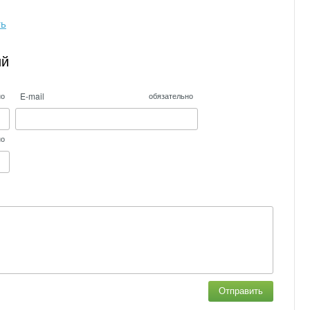
ть
ий
E-mail
но
обязательно
но
Отправить