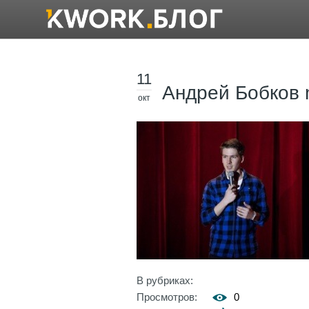
11
Андрей Бобков m
окт
В рубриках:
Просмотров:
0