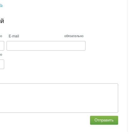
ть
ий
E-mail
но
обязательно
но
Отправить