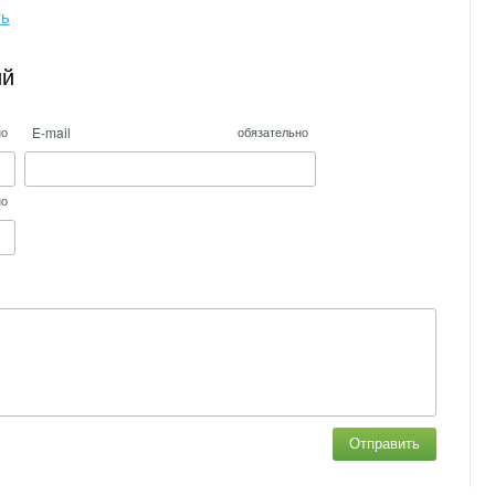
ть
ий
E-mail
но
обязательно
но
Отправить