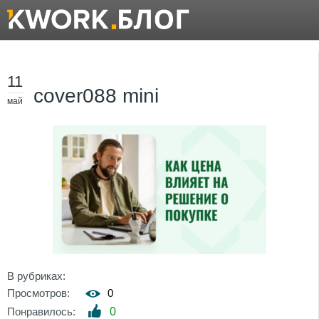
11
cover088 mini
май
В рубриках:
Просмотров:
0
Понравилось:
0