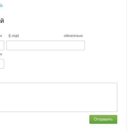
ть
ий
E-mail
но
обязательно
но
Отправить