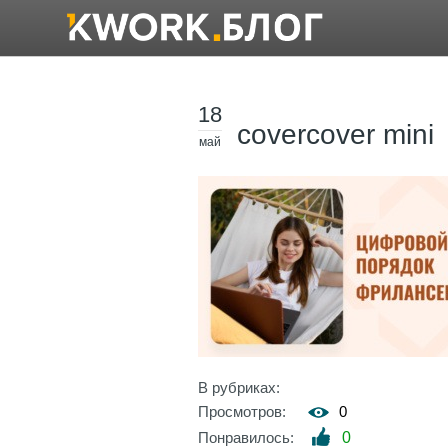
18
covercover mini
май
В рубриках:
Просмотров:
0
Понравилось:
0