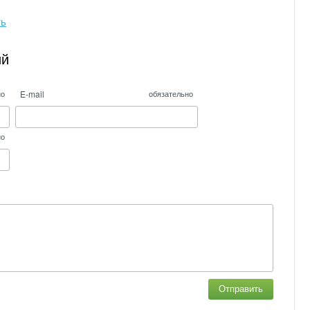
ть
ий
E-mail
но
обязательно
но
Отправить