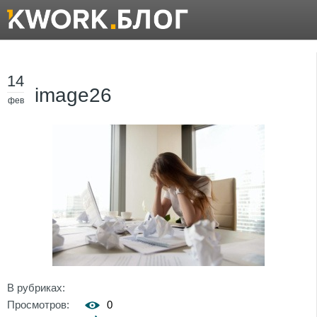
14
image26
фев
В рубриках:
Просмотров:
0