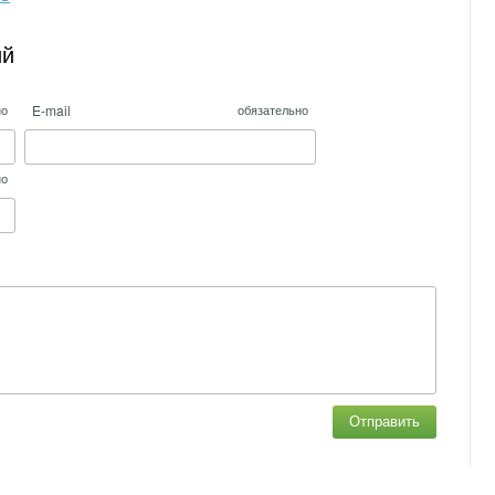
ий
E-mail
но
обязательно
но
Отправить