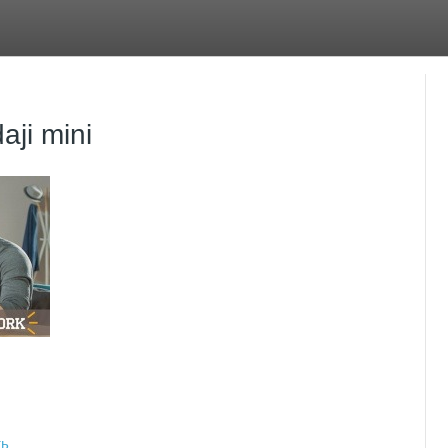
ji mini
ть