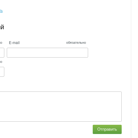
ть
ий
E-mail
но
обязательно
но
Отправить