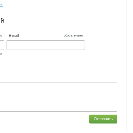
ть
ий
E-mail
но
обязательно
но
Отправить