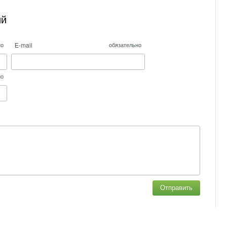
ий
E-mail
но
обязательно
но
Отправить