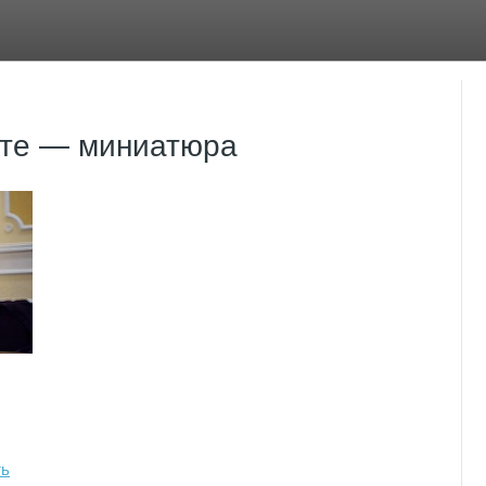
оте — миниатюра
ть