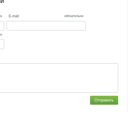
ий
E-mail
но
обязательно
но
Отправить