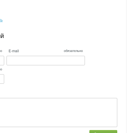
ть
ий
E-mail
но
обязательно
но