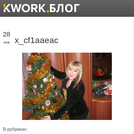
28
x_cf1aaeac
янв
В рубриках: