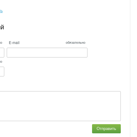
ть
ий
E-mail
но
обязательно
но
Отправить