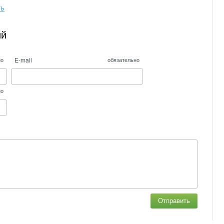
ть
ий
E-mail
но
обязательно
но
Отправить