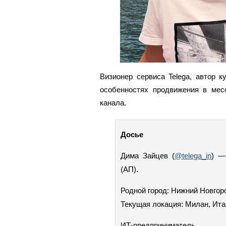
Визионер сервиса Telega, автор к
особенностях продвижения в мес
канала.
Досье
Дима Зайцев (
@telega_in
) —
(АП).
Родной город: Нижний Новгор
Текущая локация: Милан, Ит
ИТ-предприниматель