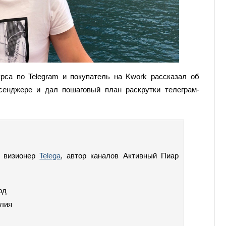
урса по Telegram и покупатель на Kwork рассказал об
сенджере и дал пошаговый план раскрутки телеграм-
 визионер
Telega
, автор каналов Активный Пиар
од
алия