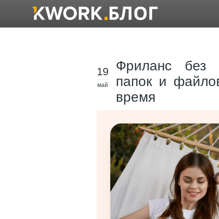
Фриланс без 
19
папок и файло
май
время