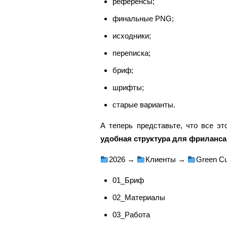
референсы;
финальные PNG;
исходники;
переписка;
бриф;
шрифты;
старые варианты.
А теперь представьте, что все э
удобная структура для фриланса
2026 →
Клиенты →
Green C
01_Бриф
02_Материалы
03_Работа