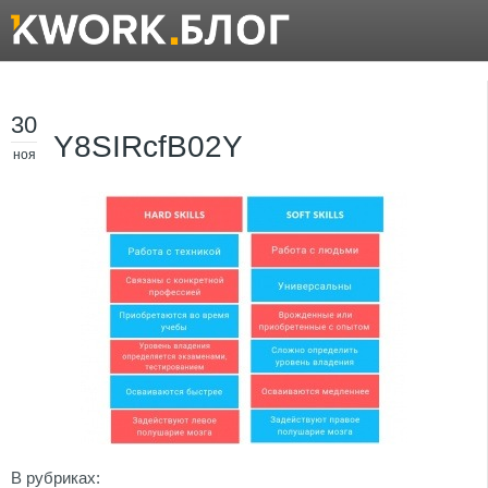
30
Y8SIRcfB02Y
ноя
В рубриках: