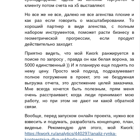
клиенту потом счета на x5 выставляют.
Но все же не все, далеко не все агенства плохие и
как раз если говорить о масштабировании. То
хороший партнер в виде агенства, с полным
набором инструментов, поможет расти бизнесу в
геометрической прогрессии, если продукт
действительно заходит.
Приятно видеть, что мой Kwork ранжируется в
поиске по запросу , правда он как белая ворона, за
5000 единственный )) И я планирую еще поднять по
нему цену. Просто мой подход, подразумевает
полное погружение в проект, это не бездумная
выгрузка отчета, это достижение целей заказчика.
Мне всегда хочется быть полезным, прям меня
очень расстраивает, когда люди принимают мою
работу, но при этом не дают ни какой обратной
связи.
Вообще, перед запуском онлайн проекта, нужно все
взвесить и подумать, разработать концепцию, план,
виденье. Рекомендую для этого, мой Kwork:
https://kwork.ru/analytics/440297/analiz-rynka-
kontseptsiya-dlya-vykhoda-v-nishu