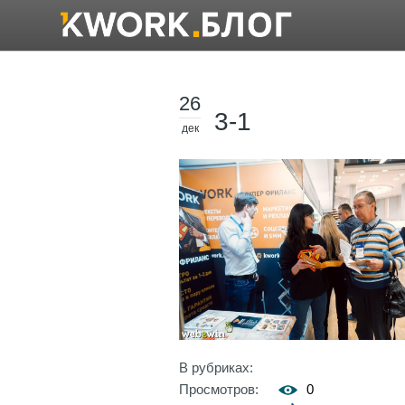
26
3-1
дек
В рубриках:
Просмотров:
0