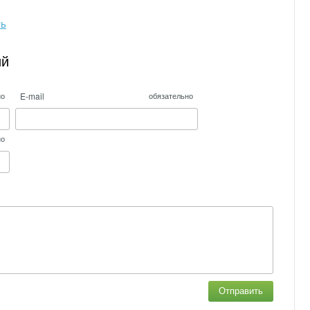
ть
ий
E-mail
но
обязательно
но
Отправить