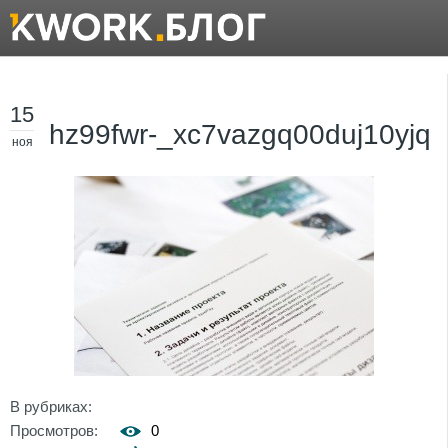
15
hz99fwr-_xc7vazgq00duj10yjq
ноя
В рубриках:
Просмотров:
0