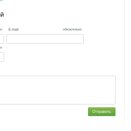
ий
E-mail
но
обязательно
но
Отправить