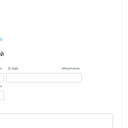
ть
ий
E-mail
но
обязательно
но