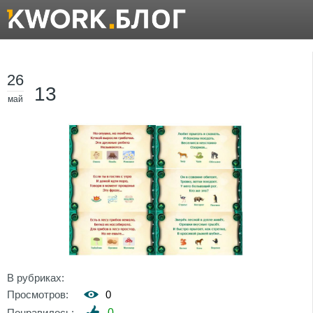
26
13
май
В рубриках:
Просмотров:
0
Понравилось:
0