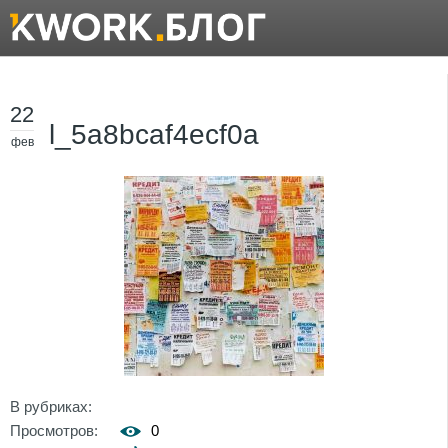
22
l_5a8bcaf4ecf0a
фев
В рубриках:
Просмотров:
0