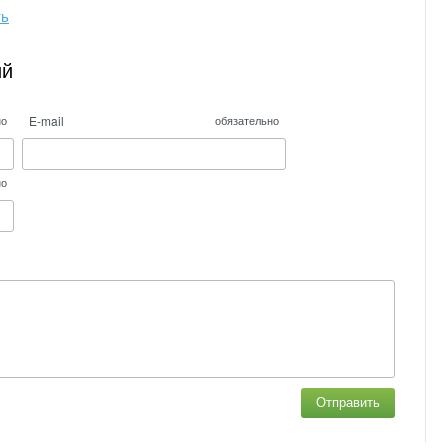
ть
ий
E-mail
но
обязательно
но
Отправить