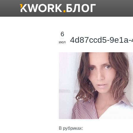
6
4d87ccd5-9e1a-
июл
В рубриках: