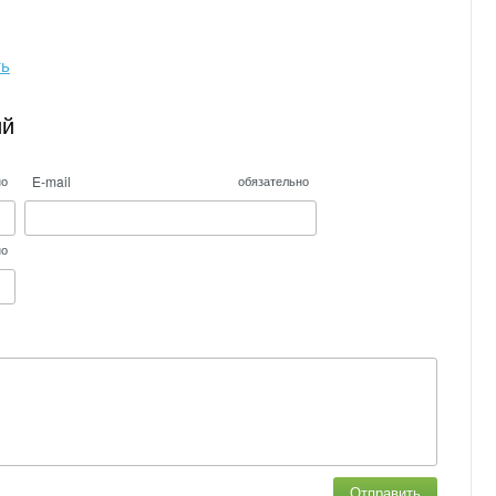
ть
ий
E-mail
но
обязательно
но
Отправить