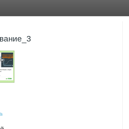
вание_3
ть