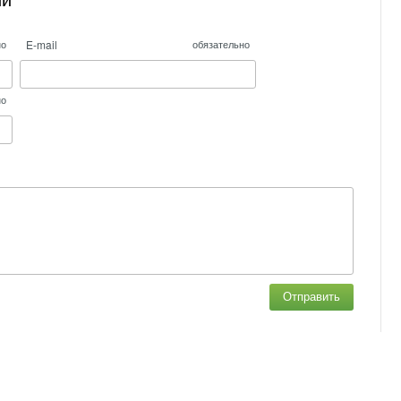
ий
E-mail
но
обязательно
но
Отправить