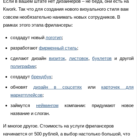
Если в вашем штате нет дизайнеров – не беда, они есть на
Kwork. Так что для создания нового визуального стиля вам
совсем необязательно нанимать новых сотрудников. В
рамках этого этапа фрилансеры:
создадут новый
логотип
;
разработают
фирменный стиль
;
сделают дизайн
визиток
,
листовок
,
буклетов
и другой
полиграфии
;
создадут
брендбук
;
обновят
дизайн в соцсетях
или
карточек для
маркетплейсов
;
займутся
неймингом
компании: придумают новое
название и слоган.
И многое другое. Стоимость на услуги фрилансеров
начинается от 500 рублей, а выбор настолько большой, что