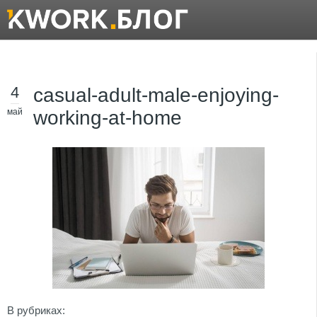
4
casual-adult-male-enjoying-
май
working-at-home
В рубриках: