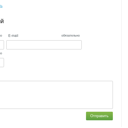
ть
ий
E-mail
но
обязательно
но
Отправить