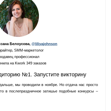
ксана Белоусова,
@liliyajohnson
ирайтер, SMM-маркетолог
родавец профессионал
нила на Kwork 349 заказов
диторию №1. Запустите викторину
дальше, мы проводили в ноябре. Но отдача нас просто
что в послепраздничное затишье подобные конкурсы –