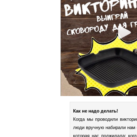
Как не надо делать!
Когда мы проводили викторин
люди вручную набирали нам о
которая нас поджидала: ког