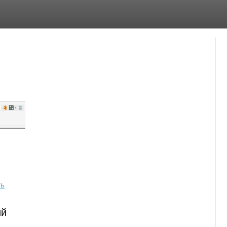
ть
ий