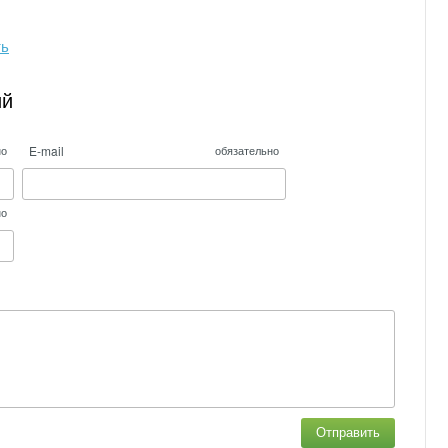
ть
ий
E-mail
но
обязательно
но
Отправить