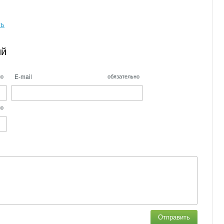
ть
ий
E-mail
но
обязательно
но
Отправить