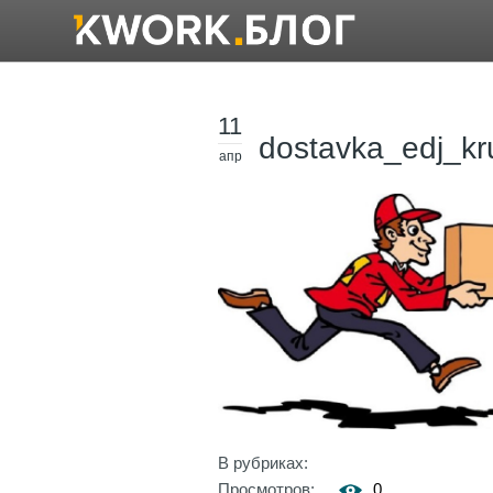
11
dostavka_edj_kr
апр
В рубриках:
Просмотров:
0