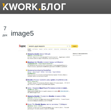
7
image5
дек