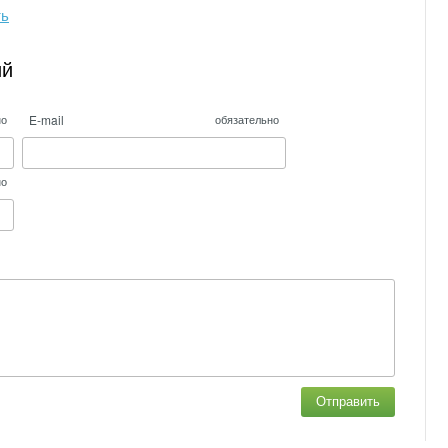
ть
ий
E-mail
но
обязательно
но
Отправить