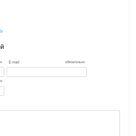
ть
ий
E-mail
но
обязательно
но