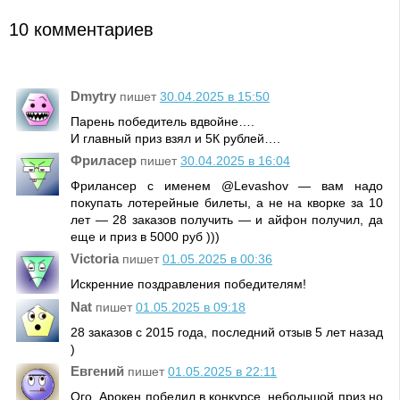
10 комментариев
Dmytry
пишет
30.04.2025 в 15:50
Парень победитель вдвойне….
И главный приз взял и 5К рублей….
Фриласер
пишет
30.04.2025 в 16:04
Фрилансер с именем @Levashov — вам надо
покупать лотерейные билеты, а не на кворке за 10
лет — 28 заказов получить — и айфон получил, да
еще и приз в 5000 руб )))
Victoria
пишет
01.05.2025 в 00:36
Искренние поздравления победителям!
Nat
пишет
01.05.2025 в 09:18
28 заказов с 2015 года, последний отзыв 5 лет назад
)
Евгений
пишет
01.05.2025 в 22:11
Ого, Арокен победил в конкурсе, небольшой приз но