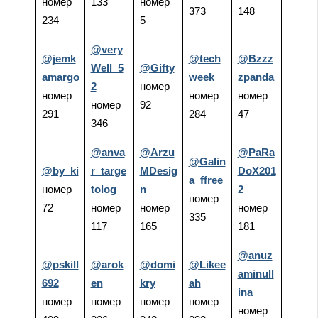
номер
133
номер
373
148
234
5
@very
@jemk
@tech
@Bzzz
Well_5
@Gifty
amargo
week
zpanda
2
номер
номер
номер
номер
номер
92
291
284
47
346
@anva
@Arzu
@PaRa
@Galin
@by_ki
r_targe
MDesig
DoX201
a_ffree
номер
tolog
n
2
номер
72
номер
номер
номер
335
117
165
181
@anuz
@pskill
@arok
@domi
@Likee
aminull
692
en
kry
ah
ina
номер
номер
номер
номер
номер