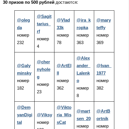
30 призов по 500 рублей
достаются:
@Sagit
@oleg
@Vlad
@ira_k
@mary
tarius_
da
33k
ropka
teffy
rf
номер
номер
номер
номер
номер
232
78
363
369
4
@Alex
@cher
@Galy
@ArtEl
ander_
@Ivan_
nyhole
minsky
ll
Lalenk
1977
g
номер
номер
o
номер
номер
182
362
номер
382
23
8
@Dem
@Vikto
@mart
@ArtB
yanDigi
@Viksy
ria_Mis
sen_20
ortnik
tal
номер
sCat
номер
номер