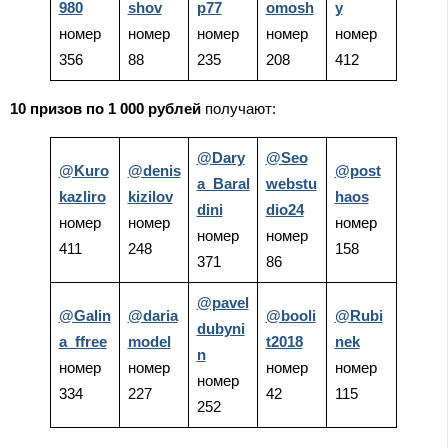
980
shov
p77
omosh
y
номер
номер
номер
номер
номер
356
88
235
208
412
10 призов по 1 000 рублей
получают:
@Dary
@Seo
@Kuro
@denis
@post
a_Baral
webstu
kazliro
kizilov
haos
dini
dio24
номер
номер
номер
номер
номер
411
248
158
371
86
@pavel
@Galin
@daria
@booli
@Rubi
dubyni
a_ffree
model
t2018
nek
n
номер
номер
номер
номер
номер
334
227
42
115
252