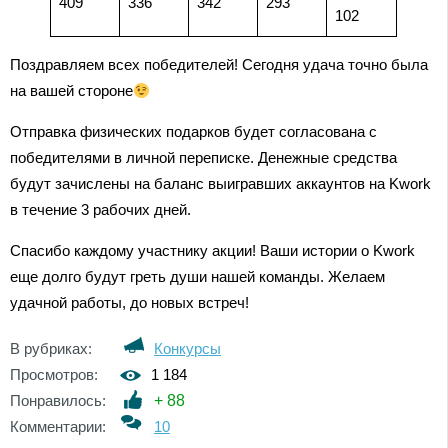
409
336
342
293
102
Поздравляем всех победителей! Сегодня удача точно была
на вашей стороне
Отправка физических подарков будет согласована с
победителями в личной переписке. Денежные средства
будут зачислены на баланс выигравших аккаунтов на Kwork
в течение 3 рабочих дней.
Спасибо каждому участнику акции! Ваши истории о Kwork
еще долго будут греть души нашей команды. Желаем
удачной работы, до новых встреч!
В рубриках:
Конкурсы
Просмотров:
1 184
Понравилось:
+
88
Комментарии:
10