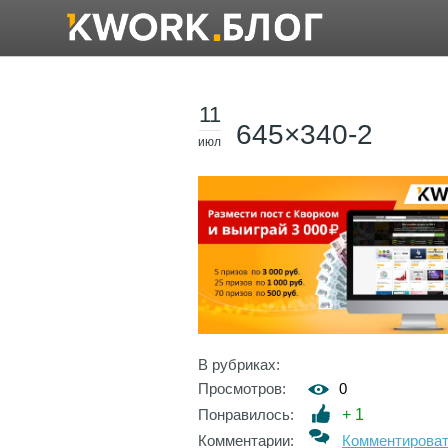
11
645×340-2
июл
В рубриках:
Просмотров:
0
Понравилось:
+
1
Комментарии:
Комментирова