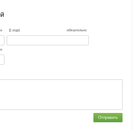
ий
E-mail
но
обязательно
но
Отправить