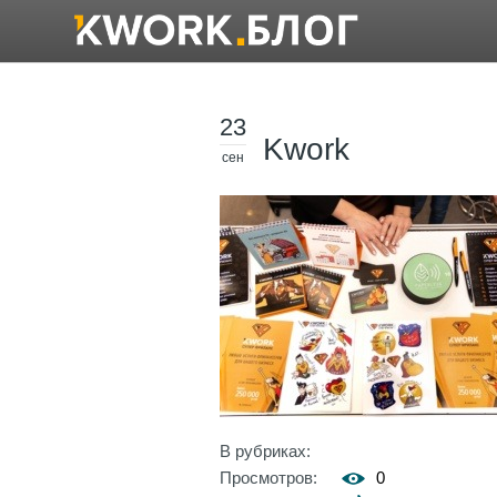
23
Kwork
сен
В рубриках:
Просмотров:
0