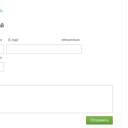
ть
ий
E-mail
но
обязательно
но
Отправить