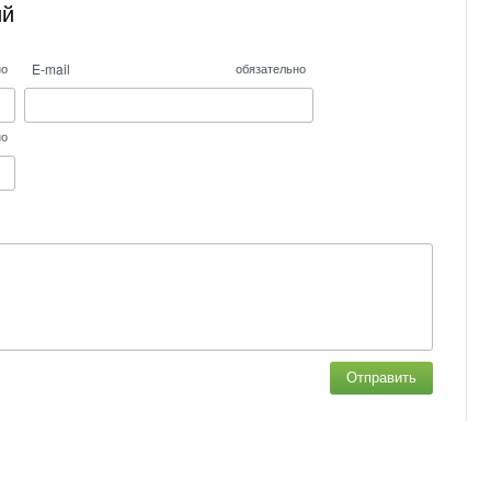
ий
E-mail
но
обязательно
но
Отправить