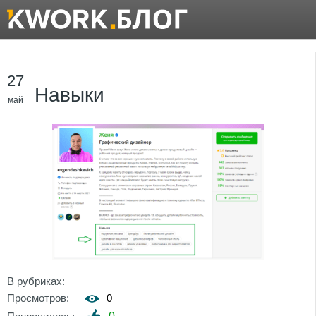
27
Навыки
май
В рубриках:
Просмотров:
0