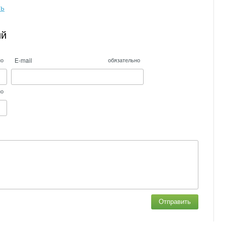
ть
ий
E-mail
но
обязательно
но
Отправить