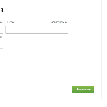
ий
E-mail
но
обязательно
но
Отправить