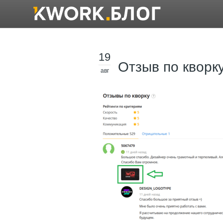
19
Отзыв по кворк
авг