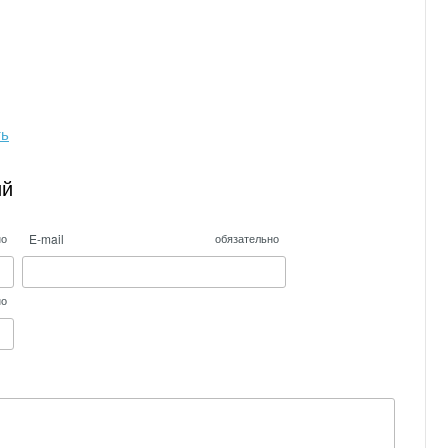
ть
ий
E-mail
но
обязательно
но