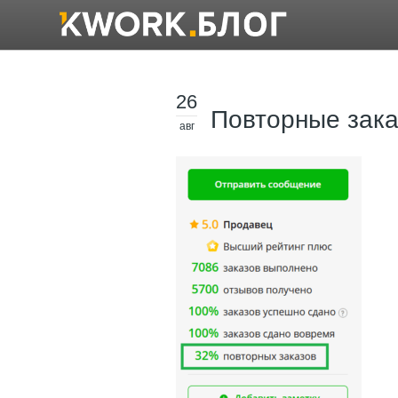
26
Повторные зак
авг