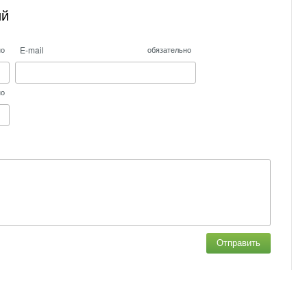
ий
E-mail
но
обязательно
но
Отправить