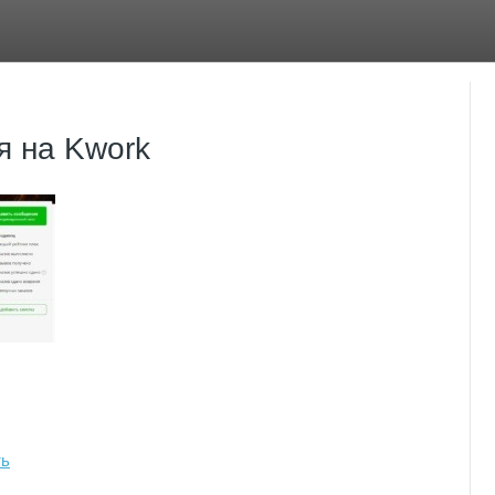
я на Kwork
ть