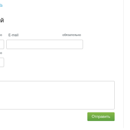
ть
ий
E-mail
но
обязательно
но
Отправить